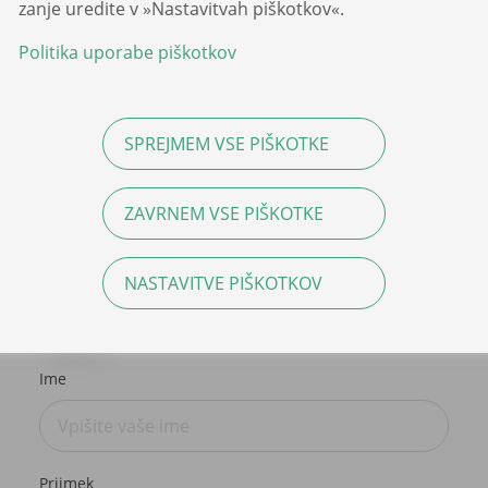
zanje uredite v »Nastavitvah piškotkov«.
Politika uporabe piškotkov
Z izpolnitvijo pristopne izjave pristopate k
pokojninskemu načrtu individualnega dodatnega
zavarovanja PN-MN-04/2014.
SPREJMEM VSE PIŠKOTKE
Podrobneje
ZAVRNEM VSE PIŠKOTKE
NASTAVITVE PIŠKOTKOV
Ime
Priimek