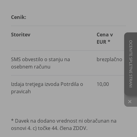
Cenik:
Storitev
Cena v
EUR *
OCENITE SPLETNE STRANI
SMS obvestilo o stanju na
brezplačno
osebnem računu
Izdaja tretjega izvoda Potrdila o
10,00
pravicah
×
* Davek na dodano vrednost ni obračunan na
osnovi 4. c) točke 44. člena ZDDV.