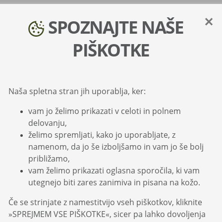
✕
SPOZNAJTE NAŠE
PIŠKOTKE
Cenik storitev
Naša spletna stran jih uporablja, ker:
vam jo želimo prikazati v celoti in polnem
delovanju,
Sava pokojninska družba, d. d. (v nadaljevanju:
želimo spremljati, kako jo uporabljate, z
Družba), nekatere dodatne storitve zaračunava
namenom, da jo še izboljšamo in vam jo še bolj
skladno z vsakokrat veljavnim cenikom,
približamo,
objavljenim na spletni strani in na sedežu družbe.
vam želimo prikazati oglasna sporočila, ki vam
utegnejo biti zares zanimiva in pisana na kožo.
Družba si pridržuje pravico, da cenik spremeni
brez poprejšnjega obvestila.
Če se strinjate z namestitvijo vseh piškotkov, kliknite
»SPREJMEM VSE PIŠKOTKE«, sicer pa lahko dovoljenja
Družba
ne posluje z gotovino
in
ne omogoča