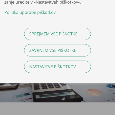
zanje uredite v »Nastavitvah piškotkov«.
kartičnega poslovanja
. Dodatne storitve po tem
ceniku morajo biti poravnane
v naprej z
Politika uporabe piškotkov
nakazilom na transakcijski račun družbe
.
SPREJMEM VSE PIŠKOTKE
ZAVRNEM VSE PIŠKOTKE
NASTAVITVE PIŠKOTKOV